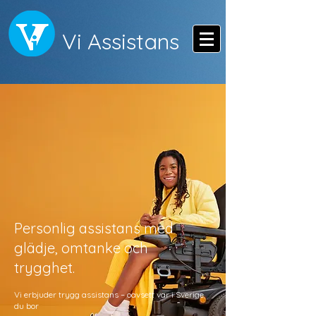
Vi Assistans
Personlig assistans med
glädje, omtanke och
trygghet.
Vi erbjuder trygg assistans – oavsett var i Sverige
du bor