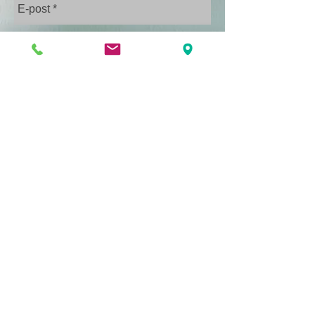
Skicka
Besöksadress:
031-3875600
J Sigfrid Edströms gata 4
416 48 Göteborg
vi@viassistans.se
© 2026 Vi Assistans. Alla rättigheter förbehållna.