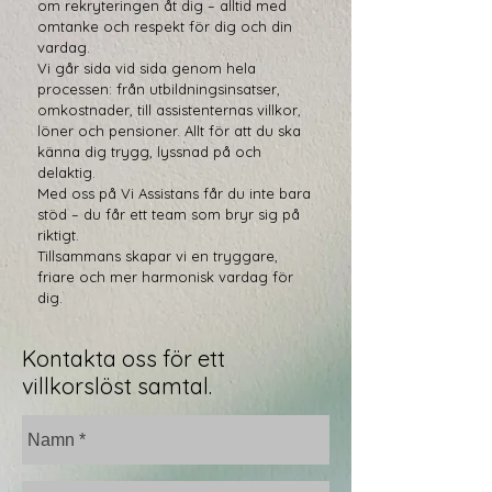
om rekryteringen åt dig – alltid med
omtanke och respekt för dig och din
vardag.
Vi går sida vid sida genom hela
processen: från utbildningsinsatser,
omkostnader, till assistenternas villkor,
löner och pensioner. Allt för att du ska
känna dig trygg, lyssnad på och
delaktig.
Med oss på Vi Assistans får du inte bara
stöd – du får ett team som bryr sig på
riktigt.
Tillsammans skapar vi en tryggare,
friare och mer harmonisk vardag för
dig.
Kontakta oss för ett
villkorslöst samtal.